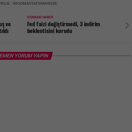
PROJE
SOOMASYATIRIMHISSE
SONRAKI HABER
uş ve
Fed faizi değiştirmedi, 3 indirim
ıldı
beklentisini korudu
EMEN YORUM YAPIN