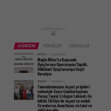
ADVERTISEMENT
GÜNDEM
POPÜLER
VIDEOLAR
MUĞLA
5 gün önce
Muğla Milas’ta Kapsamlı
Uyuşturucu Operasyonu Yapıldı.
Hükümet Uyuşturucuya Geçit
Vermiyor
İNŞAAT
1 ay önce
Tamamlanmayan inşaat projeleri
nedeniyle Sayın Cumhurbaşkanı
Recep Tayyip Erdoğan talimatı ile
bütün Türkiye’de inşaat ve emlak
firmalarına denetleme sistemi ve
ekibi kuruldu.