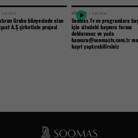
2 yıl önce
EĞLENCE
2 yıl önce
tırım Grubu bünyesinde olan
Soomas Tv ve programlara ba
aat A.Ş şirketinin projesi
için sitedeki başvuru formu
doldurunuz ve yada
basvuru@soomastv.com.tr mai
kayıt yaptırabilirsiniz