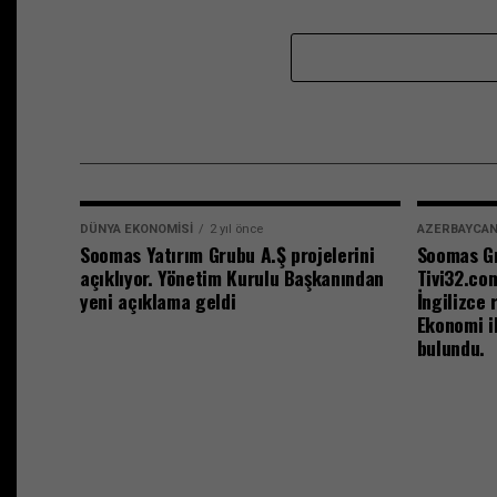
DÜNYA EKONOMISI
2 yıl önce
AZERBAYCA
Soomas Yatırım Grubu A.Ş projelerini
Soomas Gr
açıklıyor. Yönetim Kurulu Başkanından
Tivi32.co
yeni açıklama geldi
İngilizce 
Ekonomi il
bulundu.