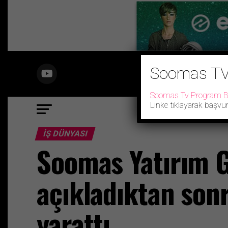
Soomas TV
Soomas Tv Program 
Linke tıklayarak başvur
YAŞAM
SON DAKIK
İŞ DÜNYASI
Soomas Yatırım G
açıkladıktan son
yarattı