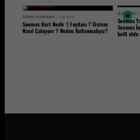
İŞ DÜNYASI
DÜNYA EKONOMISI
2 yıl önce
Soomas Ya
Soomas Kart Nedir ? Faydası ? Sistem
Soomas İnş
Nasıl Çalışıyor ? Neden Kullanmalıyız?
belli oldu