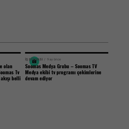
İŞ DÜNYASI
9 ay önce
e olan
Soomas Medya Grubu – Soomas TV
Soomas Tv
Medya ekibi tv programı çekimlerine
kışı belli
devam ediyor