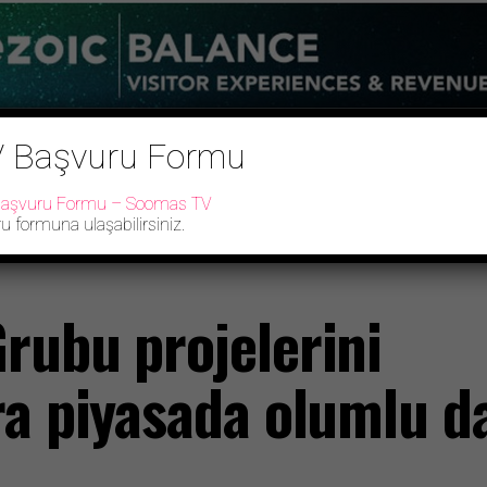
 Başvuru Formu
Başvuru Formu – Soomas TV
u formuna ulaşabilirsiniz.
A
SPOR
TREND
POPÜLER
İŞ DÜNYASI
SOOMAS TV PROGRAM
rubu projelerini
ra piyasada olumlu d