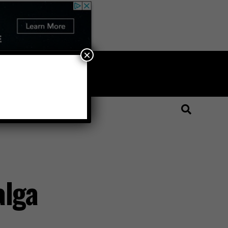
×
LARI
PREMIUM ÜYE
alga