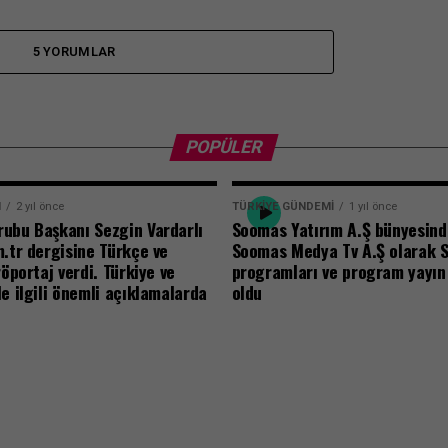
5 YORUMLAR
POPÜLER
N
2 yıl önce
TÜRKIYE GÜNDEMI
1 yıl önce
ubu Başkanı Sezgin Vardarlı
Soomas Yatırım A.Ş bünyesind
m.tr dergisine Türkçe ve
Soomas Medya Tv A.Ş olarak 
röportaj verdi. Türkiye ve
programları ve program yayın a
e ilgili önemli açıklamalarda
oldu