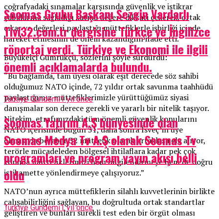
coğrafyadaki sınamalar karşısında güvenlik ve istikrar
Soomas Grubu Başkanı Sezgin Vardarlı
çabalarına sağladığı katma değere dikkati çekerek, ortak
çıkar ve değerleri paylaştığı müttefiklerle işbirliği içinde
Tivi32.com.tr dergisine Türkçe ve İngilizce
hareket etmesinin de önem kazandığını ifade etti.
röportaj verdi. Türkiye ve Ekonomi ile ilgili
Büyükelçi Gümrükçü, sözlerini şöyle sürdürdü:
önemli açıklamalarda bulundu.
“Bu bağlamda, tam üyesi olarak eşit derecede söz sahibi
olduğumuz NATO içinde, 72 yıldır ortak savunma taahhüdü
paylaştığımız müttefiklerimizle yürüttüğümüz siyasi
Türkiye Gündemi
1 yıl önce
danışmalar son derece gerekli ve yararlı bir nitelik taşıyor.
Nitekim, etrafımızdaki tüm önemli güvenlik konularını
Soomas Yatırım A.Ş bünyesinde olan
NATO içerisinde bugün 31, daha sonra İsveç’in üye
Soomas Medya Tv A.Ş olarak Soomas Tv
olmasıyla beraber 32 müttefik olarak ortaklaşa ele alıyor,
terörle mücadeleden bölgesel ihtilaflara kadar pek çok
programları ve program yayın akışı belli
konuda müttefiklerimizi hem bilgilendirmeye hem de doğru
oldu
istikamette yönlendirmeye çalışıyoruz.”
NATO’nun ayrıca müttefiklerin silahlı kuvvetlerinin birlikte
çalışabilirliğini sağlayan, bu doğrultuda ortak standartlar
Türkiye Gündemi
1 yıl önce
geliştiren ve bunları sürekli test eden bir örgüt olması