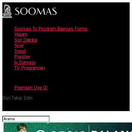
Soomas Tv Program Başvuru Formu
Yaşam
Son Dakika
Spor
Trend
Popüler
İş Dünyası
TV Programları
Premium Üye Ol
Bizi Takip Edin