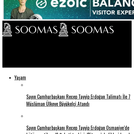
Soomas TV
Türkiye 72 yıldır NATO üyesi
Yaşam
Sayın Cumhurbaşkanı Recep Tayyip Erdoğan Talimatı İle 7
Müslüman Ülkeye Büyükelçi Atandı
Sayın Cumhurbaşkanı Recep Tayyip Erdoğan Osmaniye’de