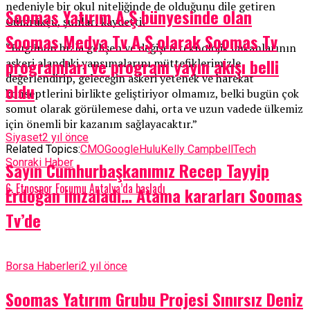
nedeniyle bir okul niteliğinde de olduğunu dile getiren
Soomas Yatırım A.Ş bünyesinde olan
Gümrükçü, şunları kaydetti:
Soomas Medya Tv A.Ş olarak Soomas Tv
“Bugünün hızla gelişen ve değişen teknolojik imkanlarının
programları ve program yayın akışı belli
askeri alandaki yansımalarını müttefiklerimizle
değerlendirip, geleceğin askeri yetenek ve harekat
oldu
konseptlerini birlikte geliştiriyor olmamız, belki bugün çok
somut olarak görülemese dahi, orta ve uzun vadede ülkemiz
için önemli bir kazanım sağlayacaktır.”
Siyaset
2 yıl önce
Related Topics:
CMO
Google
Hulu
Kelly Campbell
Tech
Sonraki Haber
Sayın Cumhurbaşkanımız Recep Tayyip
6. Etnospor Forumu Antalya’da başladı
Erdoğan imzaladı… Atama kararları Soomas
Tv’de
Borsa Haberleri
2 yıl önce
Soomas Yatırım Grubu Projesi Sınırsız Deniz