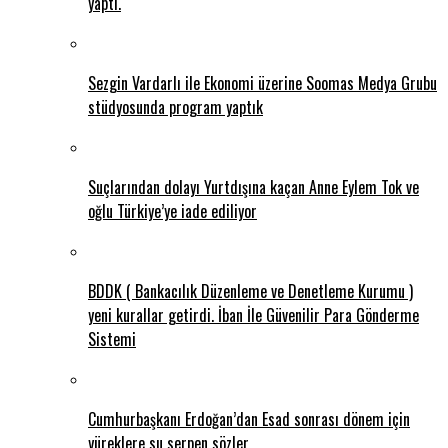
yaptı.
Sezgin Vardarlı ile Ekonomi üzerine Soomas Medya Grubu
stüdyosunda program yaptık
Suçlarından dolayı Yurtdışına kaçan Anne Eylem Tok ve
oğlu Türkiye’ye iade ediliyor
BDDK ( Bankacılık Düzenleme ve Denetleme Kurumu )
yeni kurallar getirdi. İban İle Güvenilir Para Gönderme
Sistemi
Cumhurbaşkanı Erdoğan’dan Esad sonrası dönem için
yüreklere su serpen sözler