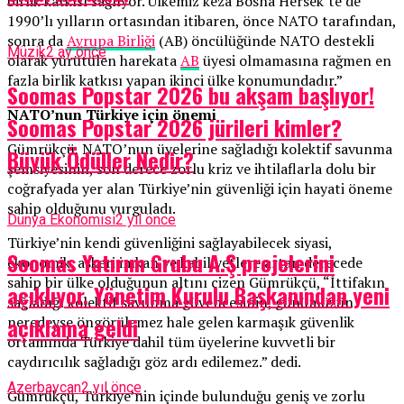
birlik katkısı sağlıyor. Ülkemiz keza Bosna Hersek’te de
1990’lı yılların ortasından itibaren, önce NATO tarafından,
sonra da
Avrupa Birliği
(AB) öncülüğünde NATO destekli
Müzik
2 ay önce
olarak yürütülen harekata
AB
üyesi olmamasına rağmen en
fazla birlik katkısı yapan ikinci ülke konumundadır.”
Soomas Popstar 2026 bu akşam başlıyor!
NATO’nun Türkiye için önemi
Soomas Popstar 2026 jürileri kimler?
Gümrükçü, NATO’nun üyelerine sağladığı kolektif savunma
Büyük Ödüller Nedir?
şemsiyesinin, son derece zorlu kriz ve ihtilaflarla dolu bir
coğrafyada yer alan Türkiye’nin güvenliği için hayati öneme
sahip olduğunu vurguladı.
Dünya Ekonomisi
2 yıl önce
Türkiye’nin kendi güvenliğini sağlayabilecek siyasi,
Soomas Yatırım Grubu A.Ş projelerini
ekonomik, askeri imkan ve kabiliyetlere artan derecede
sahip bir ülke olduğunun altını çizen Gümrükçü, “İttifakın
açıklıyor. Yönetim Kurulu Başkanından yeni
sağladığı kolektif savunma güvencesinin, günümüzün
açıklama geldi
neredeyse öngörülemez hale gelen karmaşık güvenlik
ortamında Türkiye dahil tüm üyelerine kuvvetli bir
caydırıcılık sağladığı göz ardı edilemez.” dedi.
Azerbaycan
2 yıl önce
Gümrükçü, Türkiye’nin içinde bulunduğu geniş ve zorlu