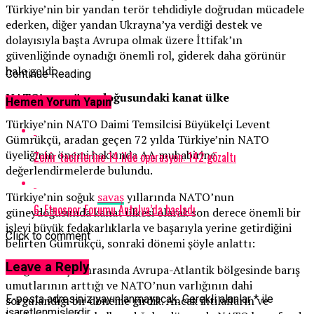
Türkiye’nin bir yandan terör tehdidiyle doğrudan mücadele
ederken, diğer yandan Ukrayna’ya verdiği destek ve
dolayısıyla başta Avrupa olmak üzere İttifak’ın
güvenliğinde oynadığı önemli rol, giderek daha görünür
hale geldi.
Continue Reading
NATO’nun güneydoğusundaki kanat ülke
Hemen Yorum Yapın
Türkiye’nin NATO Daimi Temsilcisi Büyükelçi Levent
Gümrükçü, aradan geçen 72 yılda Türkiye’nin NATO
üyeliğinin önemi hakkında AA muhabirine
Zehir tacirlerine 14 ilde operasyon: 142 gözaltı
değerlendirmelerde bulundu.
Türkiye’nin soğuk
savaş
yıllarında NATO’nun
6. Etnospor Forumu Antalya’da başladı
güneydoğusunda kanat ülkesi olarak son derece önemli bir
işlevi büyük fedakarlıklarla ve başarıyla yerine getirdiğini
Click to comment
belirten Gümrükçü, sonraki dönemi şöyle anlattı:
Leave a Reply
“Soğuk savaş sonrasında Avrupa-Atlantik bölgesinde barış
umutlarının arttığı ve NATO’nun varlığının dahi
E-posta adresiniz yayınlanmayacak.
Gerekli alanlar
*
ile
sorgulandığı bir döneme girdik. Ancak ihtilafların ve
işaretlenmişlerdir