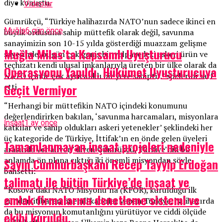
diye konuştu.
Videolar
Gümrükçü, “Türkiye halihazırda NATO’nun sadece ikinci en
Muğla
6 gün önce
büyük ordusuna sahip müttefik olarak değil, savunma
sanayimizin son 10-15 yılda gösterdiği muazzam gelişme
Muğla Milas’ta Kapsamlı Uyuşturucu
sayesinde, bugün çok geniş bir yelpazedeki askeri ürün ve
teçhizatı kendi ulusal imkanlarıyla üreten bir ülke olarak da
Operasyonu Yapıldı. Hükümet Uyuşturucuya
NATO içinde çok ayrıcalıklı bir yere sahiptir.” sözlerini sarf
Geçit Vermiyor
etti.
“Herhangi bir müttefikin NATO içindeki konumunu
değerlendirirken bakılan, ‘savunma harcamaları, misyonlara
İnşaat
1 ay önce
katkılar ve sahip oldukları askeri yetenekler’ şeklindeki her
üç kategoride de Türkiye, İttifak’ın en önde gelen üyeleri
Tamamlanmayan inşaat projeleri nedeniyle
arasında yer alıyor” diyen Gümrükçü, Türkiye’nin bu
anlamda ön plana çıktığı iki önemli misyondan şöyle
Sayın Cumhurbaşkanı Recep Tayyip Erdoğan
bahsetti:
talimatı ile bütün Türkiye’de inşaat ve
“Kosova’daki NATO Misyonu’na (KFOR), kurulduğu ilk
emlak firmalarına denetleme sistemi ve
günden itibaren önemli katkılar yapan Türkiye, halihazırda
da bu misyonun komutanlığını yürütüyor ve ciddi ölçüde
ekibi kuruldu.