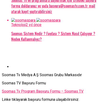
Soomas Tv ve programlara başvurmak için sitedeki başvuru
formu doldurunuz ve yada basvuru@soomastv.com.tr mail
atarak kayıt yaptırabilirsiniz
Teknoloji
2 yıl önce
Soomas Sistem Nedir ? Faydası ? Sistem Nasıl Çalışıyor ?
Neden Kullanmalıyız?
Soomas Tv Medya A.Ş Soomas Grubu Markasıdır
Soomas TV Başvuru Formu
Soomas Tv Program Başvuru Formu – Soomas TV
Linke tıklayarak başvuru formuna ulaşabilirsiniz.