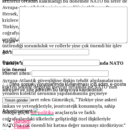
krizlerin ortadan kalkmadığı bu dönemde NATO bu sefer de
Avrupa-Atlantik bölgesinin güvenliğini etkileyen, Bosna
Hersek,
Kosova
ve
Afganistan
gibi farklı coğrafyalardaki
krizlere müdahale etmek durumunda kaldı. Bu dönemde de
Türkiye, askeri imkan ve yetenekleri, NATO’nun bu
coğrafyalardaki ülkelerle kurmaya çalıştığı ortaklıklara
verdiği değerli katkılar ve bu operasyonlarda bizzat
Yorum
*
üstlendiği sorumluluk ve rollerle yine çok önemli bir işlev
görmeye devam etti.”
Ad
*
Türkiye’nin son dönemdeki gelişmeler ışığında NATO
E-posta
*
için önemi
İnternet sitesi
Avrupa-Atlantik güvenliğine ilişkin tehdit algılamalarının
Daha sonraki yorumlarımda kullanılması için adım, e-posta
kökten şekilde değiştiği mevcut ortamda ise NATO’nun
adresim ve site adresim bu tarayıcıya kaydedilsin.
yeniden kolektif savunma yapılanmasına geçmeye
başladığına işaret eden Gümrükçü, “Türkiye yine askeri
imkan ve yetenekleriyle, jeostratejik konumuyla, sahip
Advertisement
olduğu güçlü
dış politika
araçlarıyla ve farklı
coğrafyalardaki ülkelerle geliştirdiği özel ilişkileriyle
Gündem
NATO’ya çok önemli bir katma değer sunmayı sürdürüyor.”
Popüler