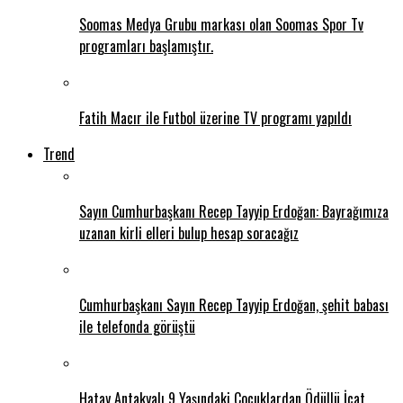
Soomas Medya Grubu markası olan Soomas Spor Tv
programları başlamıştır.
Fatih Macır ile Futbol üzerine TV programı yapıldı
Trend
Sayın Cumhurbaşkanı Recep Tayyip Erdoğan: Bayrağımıza
uzanan kirli elleri bulup hesap soracağız
Cumhurbaşkanı Sayın Recep Tayyip Erdoğan, şehit babası
ile telefonda görüştü
Hatay Antakyalı 9 Yaşındaki Çoçuklardan Ödüllü İcat