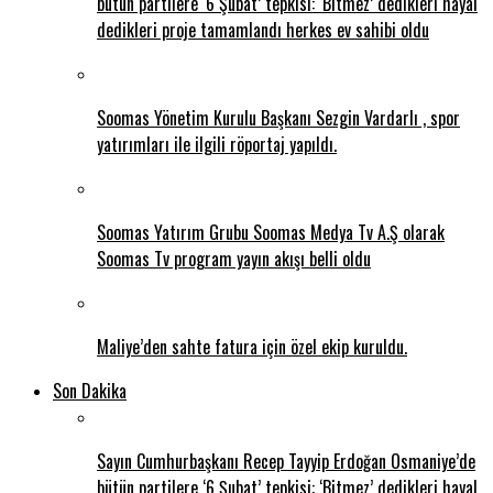
bütün partilere ‘6 Şubat’ tepkisi: ‘Bitmez’ dedikleri hayal
dedikleri proje tamamlandı herkes ev sahibi oldu
Soomas Yönetim Kurulu Başkanı Sezgin Vardarlı , spor
yatırımları ile ilgili röportaj yapıldı.
Soomas Yatırım Grubu Soomas Medya Tv A.Ş olarak
Soomas Tv program yayın akışı belli oldu
Maliye’den sahte fatura için özel ekip kuruldu.
Son Dakika
Sayın Cumhurbaşkanı Recep Tayyip Erdoğan Osmaniye’de
bütün partilere ‘6 Şubat’ tepkisi: ‘Bitmez’ dedikleri hayal