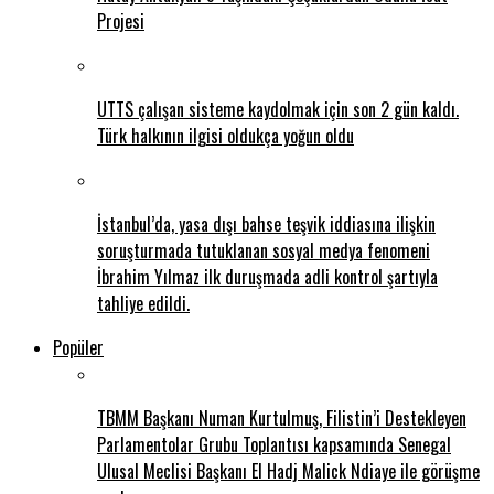
Projesi
UTTS çalışan sisteme kaydolmak için son 2 gün kaldı.
Türk halkının ilgisi oldukça yoğun oldu
İstanbul’da, yasa dışı bahse teşvik iddiasına ilişkin
soruşturmada tutuklanan sosyal medya fenomeni
İbrahim Yılmaz ilk duruşmada adli kontrol şartıyla
tahliye edildi.
Popüler
TBMM Başkanı Numan Kurtulmuş, Filistin’i Destekleyen
Parlamentolar Grubu Toplantısı kapsamında Senegal
Ulusal Meclisi Başkanı El Hadj Malick Ndiaye ile görüşme