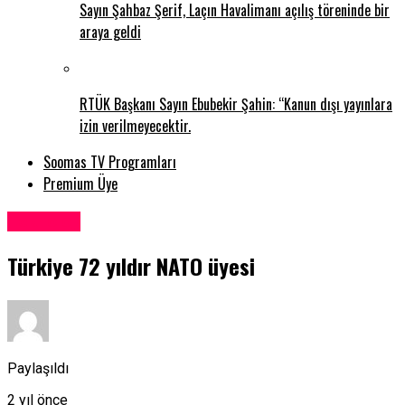
Sayın Şahbaz Şerif, Laçın Havalimanı açılış töreninde bir
araya geldi
RTÜK Başkanı Sayın Ebubekir Şahin: “Kanun dışı yayınlara
izin verilmeyecektir.
Soomas TV Programları
Premium Üye
Teknoloji
Türkiye 72 yıldır NATO üyesi
Paylaşıldı
2 yıl önce