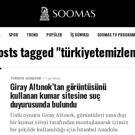
A
SPOR
TREND
POPÜLER
İŞ DÜNYASI
SOOMAS TV PROGRAM
posts tagged "türkiyetemizlen
TÜRKIYE GÜNDEMI
1 yıl önce
Giray Altınok’tan görüntüsünü
kullanan kumar sitesine suç
duyurusunda bulundu
Ünlü oyuncu Giray Altınok, görüntüleri yasa dışı
bir kumar sitesi tarafından montajlanarak izinsiz
bir şekilde kullanıldığı için İstanbul Anadolu