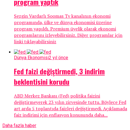
program yaptık
Sezgin Vardarlı Soomas Tv kanalının ekonomi
programında, ülke ve dünya ekonomisi üzerine
program yapıldı. Premium üyelik olarak ekonomi
programlarını izleyebilirsiniz. Diğer programlar için
linki tıklayabilirsiniz
Dünya Ekonomisi
2 yıl önce
Fed faizi değiştirmedi, 3 indirim
beklentisini korudu
ABD Merkez Bankası (Fed) politika faizini
değiştirmeyerek 23 yılın zirvesinde tuttu. Böylece Fed
art arda 5 toplantıda faizleri değiştirmedi. Açıklamada
faiz indirimi için enflasyon konusunda daha...
Daha fazla haber