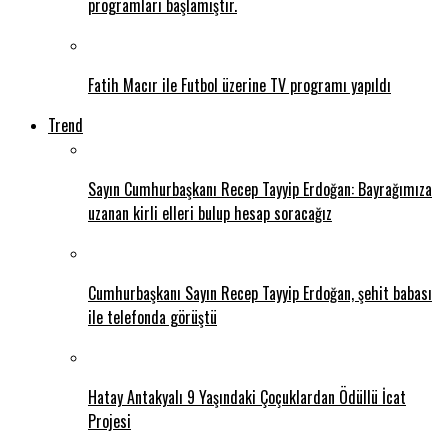
programları başlamıştır.
Fatih Macır ile Futbol üzerine TV programı yapıldı
Trend
Sayın Cumhurbaşkanı Recep Tayyip Erdoğan: Bayrağımıza
uzanan kirli elleri bulup hesap soracağız
Cumhurbaşkanı Sayın Recep Tayyip Erdoğan, şehit babası
ile telefonda görüştü
Hatay Antakyalı 9 Yaşındaki Çoçuklardan Ödüllü İcat
Projesi