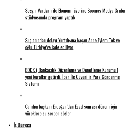
Sezgin Vardarlı ile Ekonomi üzerine Soomas Medya Grubu
stüdyosunda program yaptık
Suçlarından dolayı Yurtdışına kaçan Anne Eylem Tok ve
oğlu Türkiye’ye iade ediliyor
BDDK ( Bankacılık Düzenleme ve Denetleme Kurumu )
yeni kurallar getirdi. İban İle Güvenilir Para Gönderme
Sistemi
Cumhurbaşkanı Erdoğan’dan Esad sonrası dönem için
yüreklere su serpen sözler
İş Dünyası