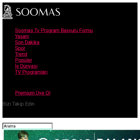
Soomas Tv Program Başvuru Formu
Yaşam
Son Dakika
Spor
Trend
Popüler
İş Dünyası
TV Programları
Premium Üye Ol
Bizi Takip Edin