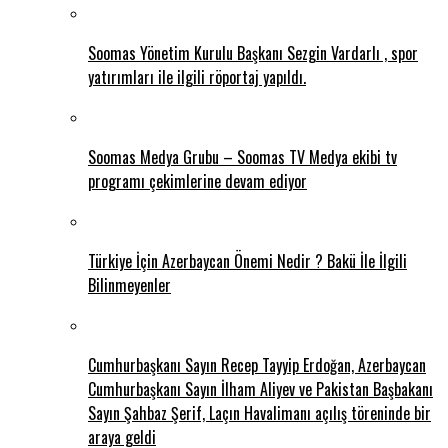
Soomas Yönetim Kurulu Başkanı Sezgin Vardarlı , spor
yatırımları ile ilgili röportaj yapıldı.
Soomas Medya Grubu – Soomas TV Medya ekibi tv
programı çekimlerine devam ediyor
Türkiye İçin Azerbaycan Önemi Nedir ? Bakü İle İlgili
Bilinmeyenler
Cumhurbaşkanı Sayın Recep Tayyip Erdoğan, Azerbaycan
Cumhurbaşkanı Sayın İlham Aliyev ve Pakistan Başbakanı
Sayın Şahbaz Şerif, Laçın Havalimanı açılış töreninde bir
araya geldi