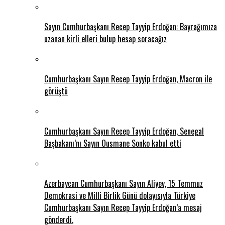
Sayın Cumhurbaşkanı Recep Tayyip Erdoğan: Bayrağımıza
uzanan kirli elleri bulup hesap soracağız
Cumhurbaşkanı Sayın Recep Tayyip Erdoğan, Macron ile
görüştü
Cumhurbaşkanı Sayın Recep Tayyip Erdoğan, Senegal
Başbakanı’nı Sayın Ousmane Sonko kabul etti
Azerbaycan Cumhurbaşkanı Sayın Aliyev, 15 Temmuz
Demokrasi ve Milli Birlik Günü dolayısıyla Türkiye
Cumhurbaşkanı Sayın Recep Tayyip Erdoğan’a mesaj
gönderdi.