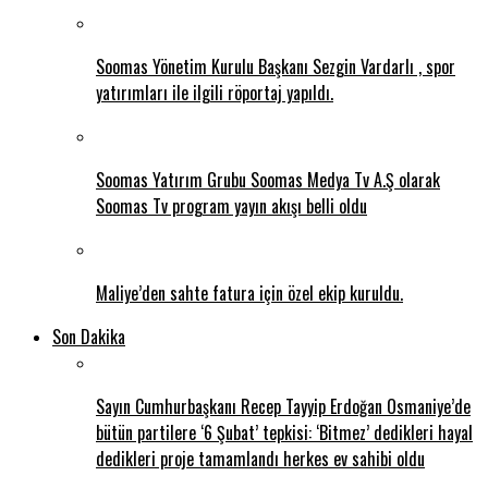
Soomas Yönetim Kurulu Başkanı Sezgin Vardarlı , spor
yatırımları ile ilgili röportaj yapıldı.
Soomas Yatırım Grubu Soomas Medya Tv A.Ş olarak
Soomas Tv program yayın akışı belli oldu
Maliye’den sahte fatura için özel ekip kuruldu.
Son Dakika
Sayın Cumhurbaşkanı Recep Tayyip Erdoğan Osmaniye’de
bütün partilere ‘6 Şubat’ tepkisi: ‘Bitmez’ dedikleri hayal
dedikleri proje tamamlandı herkes ev sahibi oldu