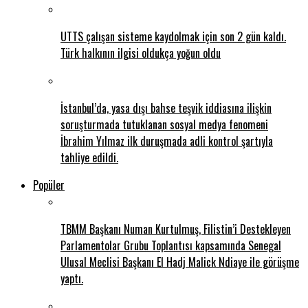
UTTS çalışan sisteme kaydolmak için son 2 gün kaldı.
Türk halkının ilgisi oldukça yoğun oldu
İstanbul’da, yasa dışı bahse teşvik iddiasına ilişkin
soruşturmada tutuklanan sosyal medya fenomeni
İbrahim Yılmaz ilk duruşmada adli kontrol şartıyla
tahliye edildi.
Popüler
TBMM Başkanı Numan Kurtulmuş, Filistin’i Destekleyen
Parlamentolar Grubu Toplantısı kapsamında Senegal
Ulusal Meclisi Başkanı El Hadj Malick Ndiaye ile görüşme
yaptı.