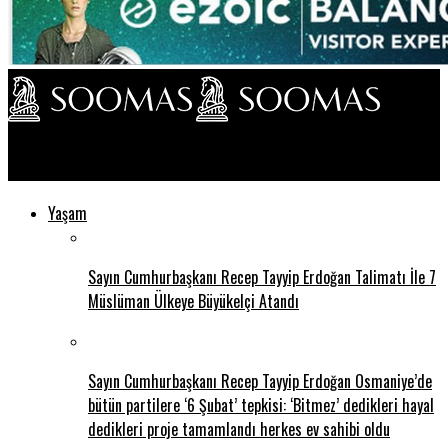
Soomas TV
Yaşam
Sayın Cumhurbaşkanı Recep Tayyip Erdoğan Talimatı İle 7
Müslüman Ülkeye Büyükelçi Atandı
Sayın Cumhurbaşkanı Recep Tayyip Erdoğan Osmaniye’de
bütün partilere ‘6 Şubat’ tepkisi: ‘Bitmez’ dedikleri hayal
dedikleri proje tamamlandı herkes ev sahibi oldu