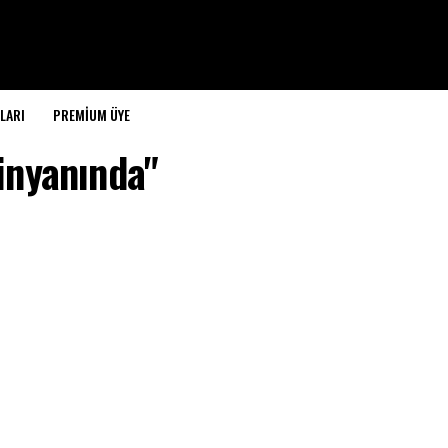
LARI
PREMIUM ÜYE
inyanında"