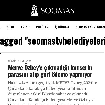
A
SPOR
TREND
POPÜLER
İŞ DÜNYASI
SOOMAS TV PROGRAM
 tagged "soomastvbelediyeler
MÜZIK
1 yıl önce
Merve Özbey’e çıkmadığı konserin
parasını alıp geri ödeme yapmıyor
Haksız kazanca geçit yok MERVE Özbey, 2024’te
Çanakkale Karabiga Belediyesi tarafından
düzenlenen etkinliklerde sahneye çıkmadı.
Çanakkale Karabiga Belediyesi Merve Özbey ve