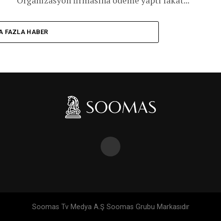
Organizasyon firmasına ödeme yaptı fakat...
A FAZLA HABER
Soomas Tv Medya A.Ş Soomas Grubu Markasıdır