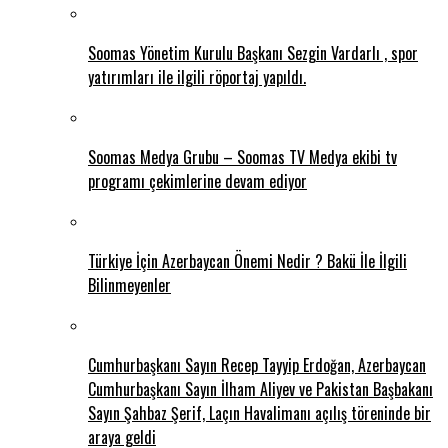
Soomas Yönetim Kurulu Başkanı Sezgin Vardarlı , spor
yatırımları ile ilgili röportaj yapıldı.
Soomas Medya Grubu – Soomas TV Medya ekibi tv
programı çekimlerine devam ediyor
Türkiye İçin Azerbaycan Önemi Nedir ? Bakü İle İlgili
Bilinmeyenler
Cumhurbaşkanı Sayın Recep Tayyip Erdoğan, Azerbaycan
Cumhurbaşkanı Sayın İlham Aliyev ve Pakistan Başbakanı
Sayın Şahbaz Şerif, Laçın Havalimanı açılış töreninde bir
araya geldi