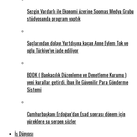
Sezgin Vardarlı ile Ekonomi üzerine Soomas Medya Grubu
stüdyosunda program yaptık
Suçlarından dolayı Yurtdışına kaçan Anne Eylem Tok ve
oğlu Türkiye’ye iade ediliyor
BDDK ( Bankacılık Düzenleme ve Denetleme Kurumu )
yeni kurallar getirdi. İban İle Güvenilir Para Gönderme
Sistemi
Cumhurbaşkanı Erdoğan’dan Esad sonrası dönem için
yüreklere su serpen sözler
İş Dünyası