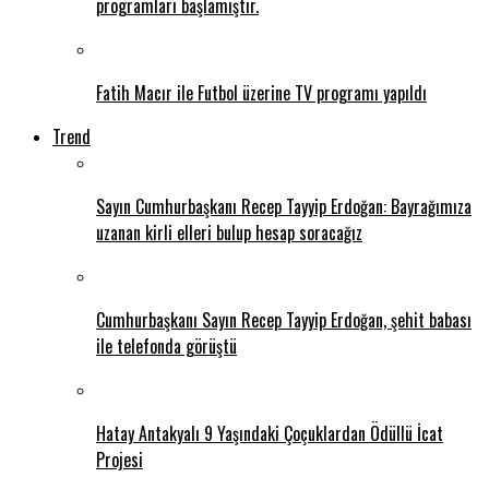
programları başlamıştır.
Fatih Macır ile Futbol üzerine TV programı yapıldı
Trend
Sayın Cumhurbaşkanı Recep Tayyip Erdoğan: Bayrağımıza
uzanan kirli elleri bulup hesap soracağız
Cumhurbaşkanı Sayın Recep Tayyip Erdoğan, şehit babası
ile telefonda görüştü
Hatay Antakyalı 9 Yaşındaki Çoçuklardan Ödüllü İcat
Projesi