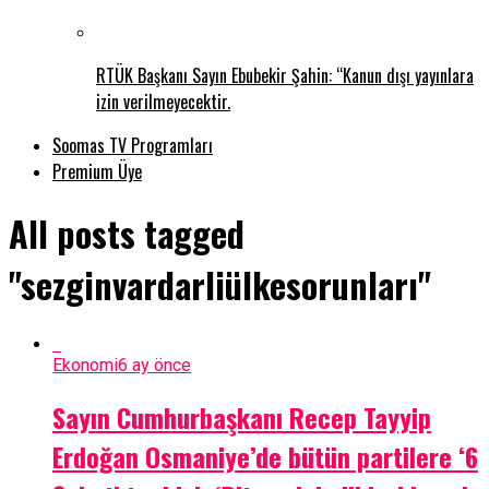
RTÜK Başkanı Sayın Ebubekir Şahin: “Kanun dışı yayınlara
izin verilmeyecektir.
Soomas TV Programları
Premium Üye
All posts tagged
"sezginvardarliülkesorunları"
Ekonomi
6 ay önce
Sayın Cumhurbaşkanı Recep Tayyip
Erdoğan Osmaniye’de bütün partilere ‘6