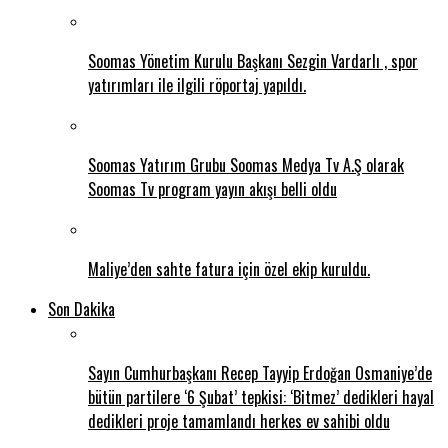
Soomas Yönetim Kurulu Başkanı Sezgin Vardarlı , spor
yatırımları ile ilgili röportaj yapıldı.
Soomas Yatırım Grubu Soomas Medya Tv A.Ş olarak
Soomas Tv program yayın akışı belli oldu
Maliye’den sahte fatura için özel ekip kuruldu.
Son Dakika
Sayın Cumhurbaşkanı Recep Tayyip Erdoğan Osmaniye’de
bütün partilere ‘6 Şubat’ tepkisi: ‘Bitmez’ dedikleri hayal
dedikleri proje tamamlandı herkes ev sahibi oldu