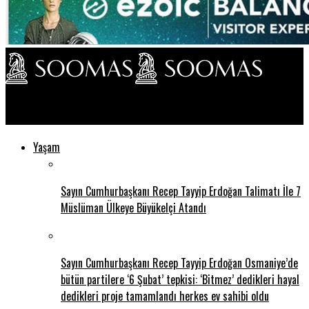
Soomas TV
Yaşam
Sayın Cumhurbaşkanı Recep Tayyip Erdoğan Talimatı İle 7
Müslüman Ülkeye Büyükelçi Atandı
Sayın Cumhurbaşkanı Recep Tayyip Erdoğan Osmaniye’de
bütün partilere ‘6 Şubat’ tepkisi: ‘Bitmez’ dedikleri hayal
dedikleri proje tamamlandı herkes ev sahibi oldu