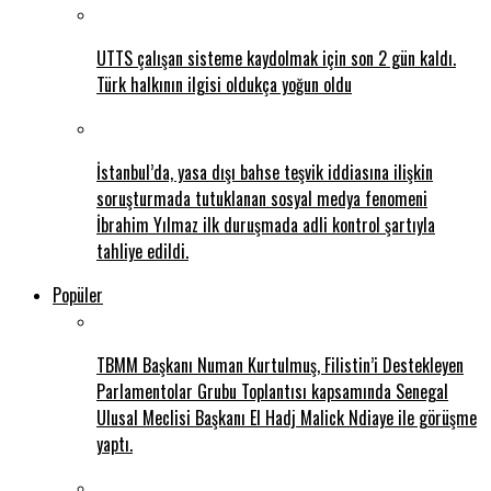
UTTS çalışan sisteme kaydolmak için son 2 gün kaldı.
Türk halkının ilgisi oldukça yoğun oldu
İstanbul’da, yasa dışı bahse teşvik iddiasına ilişkin
soruşturmada tutuklanan sosyal medya fenomeni
İbrahim Yılmaz ilk duruşmada adli kontrol şartıyla
tahliye edildi.
Popüler
TBMM Başkanı Numan Kurtulmuş, Filistin’i Destekleyen
Parlamentolar Grubu Toplantısı kapsamında Senegal
Ulusal Meclisi Başkanı El Hadj Malick Ndiaye ile görüşme
yaptı.