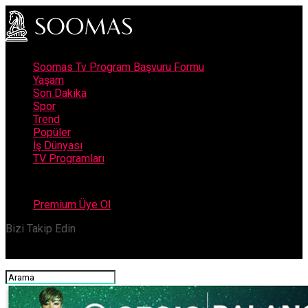
Soomas Tv Program Başvuru Formu
Yaşam
Son Dakika
Spor
Trend
Popüler
İş Dünyası
TV Programları
Premium Üye Ol
Bizi Takip Edin