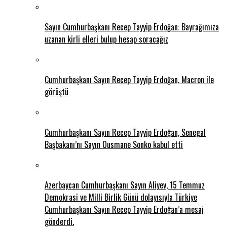
Sayın Cumhurbaşkanı Recep Tayyip Erdoğan: Bayrağımıza
uzanan kirli elleri bulup hesap soracağız
Cumhurbaşkanı Sayın Recep Tayyip Erdoğan, Macron ile
görüştü
Cumhurbaşkanı Sayın Recep Tayyip Erdoğan, Senegal
Başbakanı’nı Sayın Ousmane Sonko kabul etti
Azerbaycan Cumhurbaşkanı Sayın Aliyev, 15 Temmuz
Demokrasi ve Milli Birlik Günü dolayısıyla Türkiye
Cumhurbaşkanı Sayın Recep Tayyip Erdoğan’a mesaj
gönderdi.