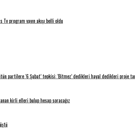
Tv program yayın akışı belli oldu
n partilere ‘6 Şubat’ tepkisi: ‘Bitmez’ dedikleri hayal dedikleri proje t
nan kirli elleri bulup hesap soracağız
üştü