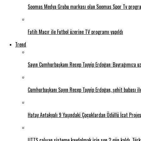
Soomas Medya Grubu markası olan Soomas Spor Tv program
Fatih Macır ile Futbol üzerine TV programı yapıldı
Trend
Sayın Cumhurbaşkanı Recep Tayyip Erdoğan: Bayrağımıza uza
Cumhurbaşkanı Sayın Recep Tayyip Erdoğan, şehit babası il
Hatay Antakyalı 9 Yaşındaki Çoçuklardan Ödüllü İcat Projes
UTTS çalışan sisteme kaydolmak için son 2 gün kaldı. Türk 