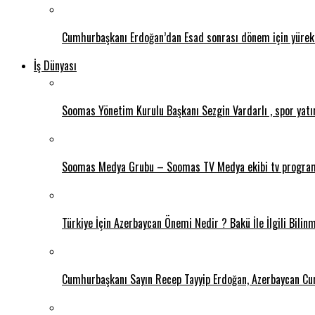
Cumhurbaşkanı Erdoğan’dan Esad sonrası dönem için yürekl
İş Dünyası
Soomas Yönetim Kurulu Başkanı Sezgin Vardarlı , spor yatırım
Soomas Medya Grubu – Soomas TV Medya ekibi tv program
Türkiye İçin Azerbaycan Önemi Nedir ? Bakü İle İlgili Bilin
Cumhurbaşkanı Sayın Recep Tayyip Erdoğan, Azerbaycan Cumh