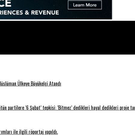
Müslüman Ülkeye Büyükelçi Atandı
n partilere ‘6 Şubat’ tepkisi: ‘Bitmez’ dedikleri hayal dedikleri proje t
ları ile ilgili röportaj yapıldı.