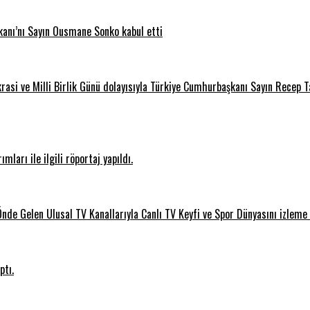
anı’nı Sayın Ousmane Sonko kabul etti
si ve Milli Birlik Günü dolayısıyla Türkiye Cumhurbaşkanı Sayın Recep T
ları ile ilgili röportaj yapıldı.
e Gelen Ulusal TV Kanallarıyla Canlı TV Keyfi ve Spor Dünyasını izleme
ptı.