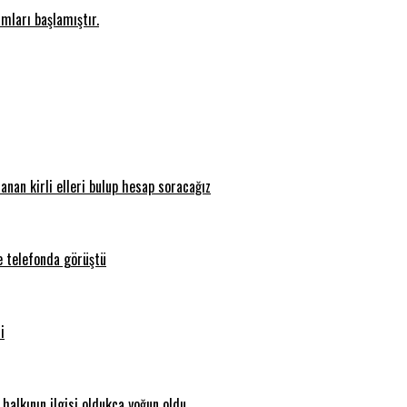
ları başlamıştır.
nan kirli elleri bulup hesap soracağız
e telefonda görüştü
i
halkının ilgisi oldukça yoğun oldu