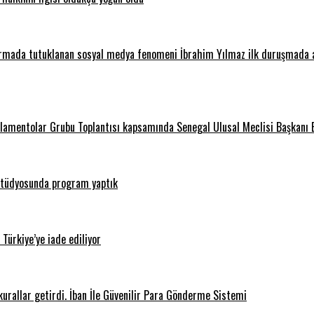
şturmada tutuklanan sosyal medya fenomeni İbrahim Yılmaz ilk duruşmada adl
amentolar Grubu Toplantısı kapsamında Senegal Ulusal Meclisi Başkanı E
stüdyosunda program yaptık
Türkiye’ye iade ediliyor
rallar getirdi. İban İle Güvenilir Para Gönderme Sistemi