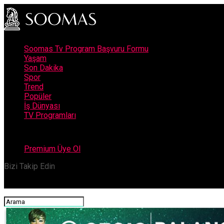
Soomas Tv Program Başvuru Formu
Yaşam
Son Dakika
Spor
Trend
Popüler
İş Dünyası
TV Programları
Premium Üye Ol
Bizi Takip Edin