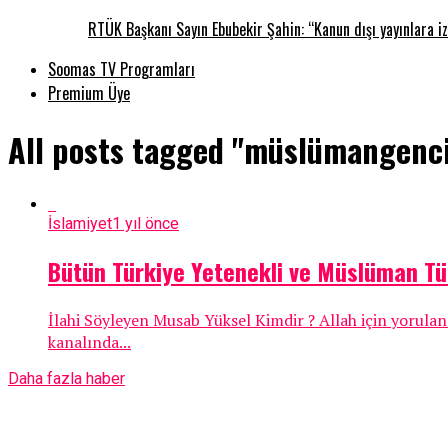
RTÜK Başkanı Sayın Ebubekir Şahin: “Kanun dışı yayınlara iz
Soomas TV Programları
Premium Üye
All posts tagged "müslümangenc
İslamiyet
1 yıl önce
Bütün Türkiye Yetenekli ve Müslüman Tü
İlahi Söyleyen Musab Yüksel Kimdir ? Allah için yorulan
kanalında...
Daha fazla haber