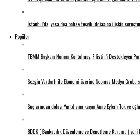
İstanbul’da, yasa dışı bahse teşvik iddiasına ilişkin soru
Popüler
TBMM Başkanı Numan Kurtulmuş, Filistin’i Destekleyen Parl
Sezgin Vardarlı ile Ekonomi üzerine Soomas Medya Grubu 
Suçlarından dolayı Yurtdışına kaçan Anne Eylem Tok ve oğlu 
BDDK ( Bankacılık Düzenleme ve Denetleme Kurumu ) yeni ku