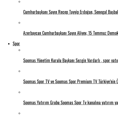
Cumhurbaşkanı Sayın Recep Tayyip Erdoğan, Senegal Başbak
Azerbaycan Cumhurbaşkanı Sayın Aliyev, 15 Temmuz Demokra
Spor
Soomas Yönetim Kurulu Başkanı Sezgin Vardarlı , spor yatırım
Soomas Spor TV ve Soomas Spor Premium TV Türkiye’nin Önd
Soomas Yatırım Grubu Soomas Spor Tv kanalına yatırım ya