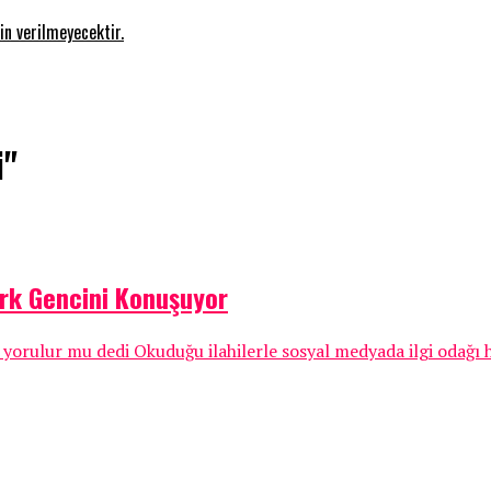
in verilmeyecektir.
i"
rk Gencini Konuşuyor
 yorulur mu dedi Okuduğu ilahilerle sosyal medyada ilgi odağı