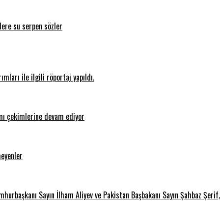
ere su serpen sözler
ları ile ilgili röportaj yapıldı.
ı çekimlerine devam ediyor
meyenler
urbaşkanı Sayın İlham Aliyev ve Pakistan Başbakanı Sayın Şahbaz Şerif, L