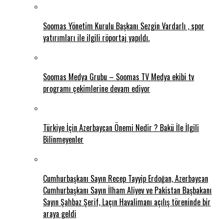
Soomas Yönetim Kurulu Başkanı Sezgin Vardarlı , spor
yatırımları ile ilgili röportaj yapıldı.
Soomas Medya Grubu – Soomas TV Medya ekibi tv
programı çekimlerine devam ediyor
Türkiye İçin Azerbaycan Önemi Nedir ? Bakü İle İlgili
Bilinmeyenler
Cumhurbaşkanı Sayın Recep Tayyip Erdoğan, Azerbaycan
Cumhurbaşkanı Sayın İlham Aliyev ve Pakistan Başbakanı
Sayın Şahbaz Şerif, Laçın Havalimanı açılış töreninde bir
araya geldi