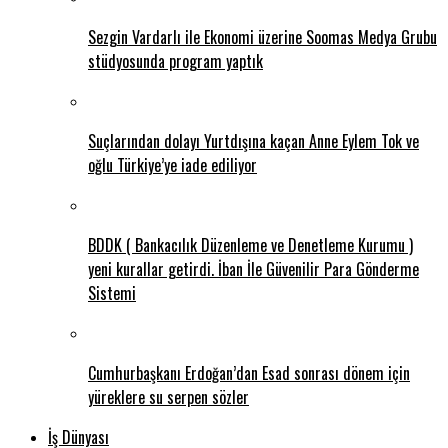
Sezgin Vardarlı ile Ekonomi üzerine Soomas Medya Grubu
stüdyosunda program yaptık
Suçlarından dolayı Yurtdışına kaçan Anne Eylem Tok ve
oğlu Türkiye’ye iade ediliyor
BDDK ( Bankacılık Düzenleme ve Denetleme Kurumu )
yeni kurallar getirdi. İban İle Güvenilir Para Gönderme
Sistemi
Cumhurbaşkanı Erdoğan’dan Esad sonrası dönem için
yüreklere su serpen sözler
İş Dünyası