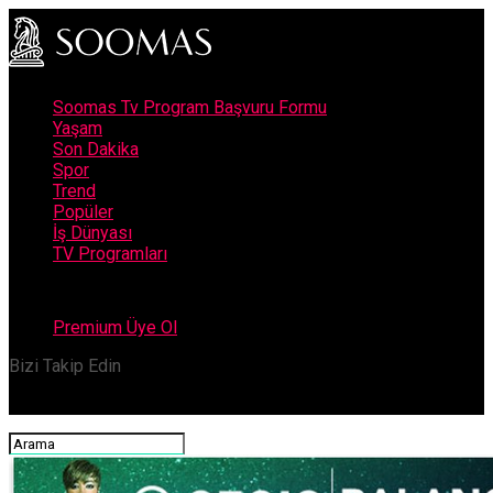
Soomas Tv Program Başvuru Formu
Yaşam
Son Dakika
Spor
Trend
Popüler
İş Dünyası
TV Programları
Premium Üye Ol
Bizi Takip Edin