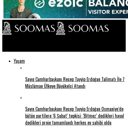
Soomas TV
Yaşam
Sayın Cumhurbaşkanı Recep Tayyip Erdoğan Talimatı İle 7
Müslüman Ülkeye Büyükelçi Atandı
Sayın Cumhurbaşkanı Recep Tayyip Erdoğan Osmaniye’de
bütün partilere ‘6 Şubat’ tepkisi: ‘Bitmez’ dedikleri hayal
dedikleri proje tamamlandı herkes ev sahibi oldu