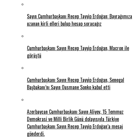
Sayın Cumhurbaşkanı Recep Tayyip Erdoğan: Bayrağımıza
uzanan kirli elleri bulup hesap soracağız
Cumhurbaşkanı Sayın Recep Tayyip Erdoğan, Macron ile
görüştü
Cumhurbaşkanı Sayın Recep Tayyip Erdoğan, Senegal
Başbakanı’nı Sayın Ousmane Sonko kabul etti
Azerbaycan Cumhurbaşkanı Sayın Aliyev, 15 Temmuz
Demokrasi ve Milli Birlik Günü dolayısıyla Türkiye
Cumhurbaşkanı Sayın Recep Tayyip Erdoğan’a mesaj
gönderdi.