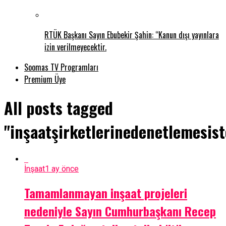
RTÜK Başkanı Sayın Ebubekir Şahin: “Kanun dışı yayınlara
izin verilmeyecektir.
Soomas TV Programları
Premium Üye
All posts tagged
"inşaatşirketlerinedenetlemesis
İnşaat
1 ay önce
Tamamlanmayan inşaat projeleri
nedeniyle Sayın Cumhurbaşkanı Recep