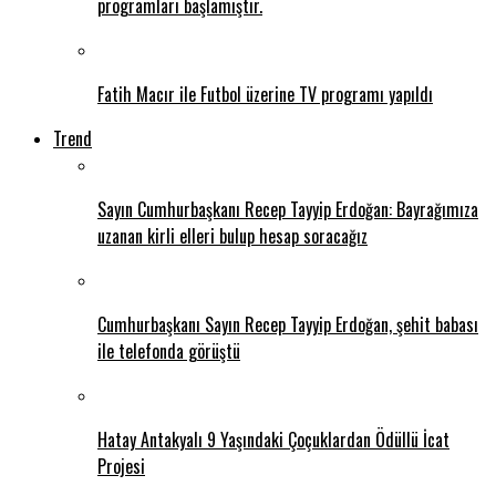
programları başlamıştır.
Fatih Macır ile Futbol üzerine TV programı yapıldı
Trend
Sayın Cumhurbaşkanı Recep Tayyip Erdoğan: Bayrağımıza
uzanan kirli elleri bulup hesap soracağız
Cumhurbaşkanı Sayın Recep Tayyip Erdoğan, şehit babası
ile telefonda görüştü
Hatay Antakyalı 9 Yaşındaki Çoçuklardan Ödüllü İcat
Projesi