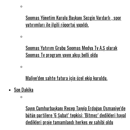
Soomas Yönetim Kurulu Başkanı Sezgin Vardarlı , spor
yatırımları ile ilgili röportaj yapıldı.
Soomas Yatırım Grubu Soomas Medya Tv A.Ş olarak
Soomas Tv program yayın akışı belli oldu
Maliye’den sahte fatura için özel ekip kuruldu.
Son Dakika
Sayın Cumhurbaşkanı Recep Tayyip Erdoğan Osmaniye’de
bütün partilere ‘6 Şubat’ tepkisi: ‘Bitmez’ dedikleri hayal
dedikleri proje tamamlandı herkes ev sahibi oldu