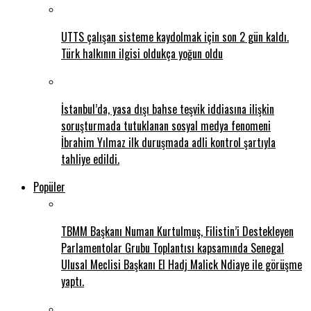
UTTS çalışan sisteme kaydolmak için son 2 gün kaldı.
Türk halkının ilgisi oldukça yoğun oldu
İstanbul’da, yasa dışı bahse teşvik iddiasına ilişkin
soruşturmada tutuklanan sosyal medya fenomeni
İbrahim Yılmaz ilk duruşmada adli kontrol şartıyla
tahliye edildi.
Popüler
TBMM Başkanı Numan Kurtulmuş, Filistin’i Destekleyen
Parlamentolar Grubu Toplantısı kapsamında Senegal
Ulusal Meclisi Başkanı El Hadj Malick Ndiaye ile görüşme
yaptı.